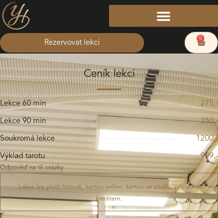
Přeskočit
na
obsah
0
Cart
Rezervovat lekci
Ceník lekcí
Lekce 60 min
275,-
Lekce 90 min
350,-
Soukromá lekce
1200,-
Výklad tarotu
999,-
Odpověď na tři otázky.
Lekce lze platit hotově, kartou online, kartou ve studiu, případně
kreditem.