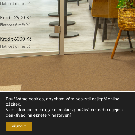
Platnost 6 měsíců.
Kredit 2900 Kč
2499 ,-
Platnost 6 měsíců.
Kredit 6000 Kč
4999,-
Platnost 6 měsíců.
Yoga Hub Café ©
2026
Používáme cookies, abychom vám poskytli nejlepší online
zážitek.
Obchodní podmínky
Kontakty
E-shop
Více informací o tom, jaké cookies používáme, nebo o jejich
deaktivaci naleznete v
nastavení
.
Vytvořilo studio
Žalud Design
F
I
N
Přijmout
a
n
e