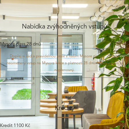
Nabídka zvýhodněných vstupů
Mysore pass 28 dnů
2799,-
Dopřej si řád a pravidelnou praxi s naším Mysore pasem. Získejte
neomezený vstup na Mysore lekce s platností 28 dnů. Mysore pass je
nepřenosný.
Kredity
Kredit 1100 Kč
999,-