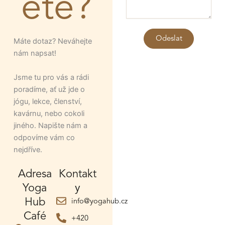
ete?
e
z
p
r
Odeslat
Máte dotaz? Neváhejte
á
nám napsat!
v
a
Jsme tu pro vás a rádi
poradíme, ať už jde o
jógu, lekce, členství,
kavárnu, nebo cokoli
jiného. Napište nám a
odpovíme vám co
nejdříve.
Adresa
Kontakt
Yoga
y
Hub
info@yogahub.cz
Café
+420