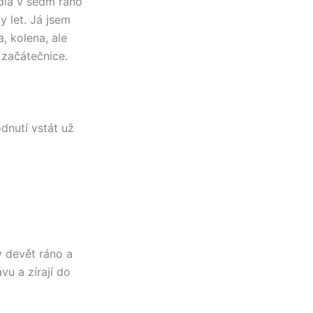
udia v sedm ráno
y let. Já jsem
 kolena, ale
 začátečnice.
dnutí vstát už
v devět ráno a
vu a zírají do