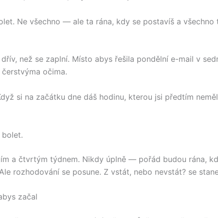
olet. Ne všechno — ale ta rána, kdy se postavíš a všechno t
 dřív, než se zaplní. Místo abys řešila pondělní e-mail v sed
 čerstvýma očima.
Když si na začátku dne dáš hodinu, kterou jsi předtím neměl
 bolet.
tím a čtvrtým týdnem. Nikdy úplně — pořád budou rána, k
 Ale rozhodování se posune. Z vstát, nebo nevstát? se stane
abys začal