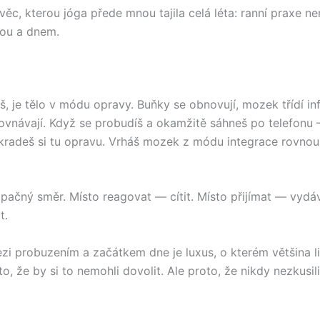
věc, kterou jóga přede mnou tajila celá léta: ranní praxe ne
ou a dnem.
íš, je tělo v módu opravy. Buňky se obnovují, mozek třídí i
vnávají. Když se probudíš a okamžitě sáhneš po telefonu 
 kradeš si tu opravu. Vrháš mozek z módu integrace rovno
opačný směr. Místo reagovat — cítit. Místo přijímat — vydá
t.
zi probuzením a začátkem dne je luxus, o kterém většina lid
to, že by si to nemohli dovolit. Ale proto, že nikdy nezkusili