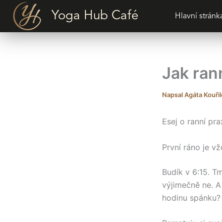
Přeskočit
Yoga Hub Café
Hlavní stránk
na
obsah
Jak ran
Napsal
Agáta Kouři
Esej o ranní pra
První ráno je vž
Budík v 6:15. T
výjimečně ne. A 
hodinu spánku?