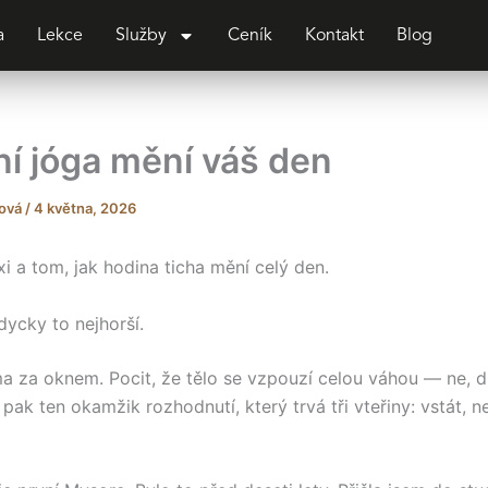
a
Lekce
Služby
Ceník
Kontakt
Blog
ní jóga mění váš den
lová
/
4 května, 2026
xi a tom, jak hodina ticha mění celý den.
dycky to nejhorší.
ma za oknem. Pocit, že tělo se vzpouzí celou váhou — ne, d
pak ten okamžik rozhodnutí, který trvá tři vteřiny: vstát, ne