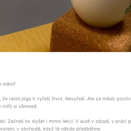
e mění?
, že ranní jóga ti vyřeší život. Nevyřeší. Ale za měsíc pocti
e míň) si všimneš:
bí. Začneš ho slyšet i mimo lekci. V autě v zácpě, v práci 
vorem, v obchodě, když tě někdo předběhne.