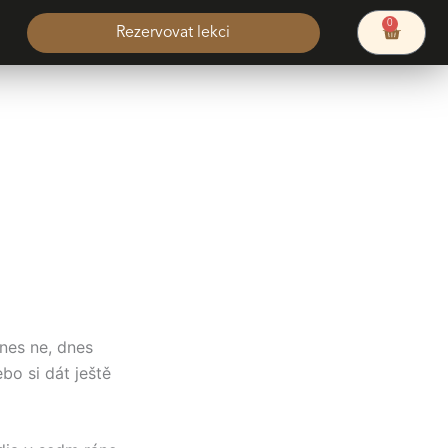
0
Cart
Rezervovat lekci
nes ne, dnes
bo si dát ještě