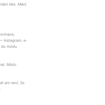
mění tělo. Mění
nformace,
— Instagram, e-
u do módu
vat. Místo
í ani neví, že
.