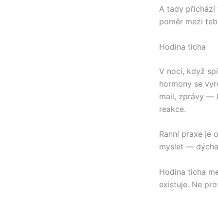
A tady přichází 
poměr mezi teb
Hodina ticha
V noci, když sp
hormony se vyro
mail, zprávy —
reakce.
Ranní praxe je 
myslet — dýcha
Hodina ticha me
existuje. Ne pro