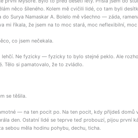
e první Mysore. Bylo to před deseti lety. Přišla jsem do st
lám něco šíleného. Kolem mě cvičili lidé, co tam byli desítk
a do Surya Namaskar A. Bolelo mě všechno — záda, ramena,
a mi říkala, že jsem na to moc stará, moc neflexibilní, moc
něco, co jsem nečekala.
lehčí. Ne fyzicky — fyzicky to bylo stejné peklo. Ale rozho
. Tělo si pamatovalo, že to zvládlo.
m se těšila.
amotné — na ten pocit po. Na ten pocit, kdy přijdeš domů 
yhrála den. Ostatní lidé se teprve teď probouzí, pijou první ká
 za sebou měla hodinu pohybu, dechu, ticha.