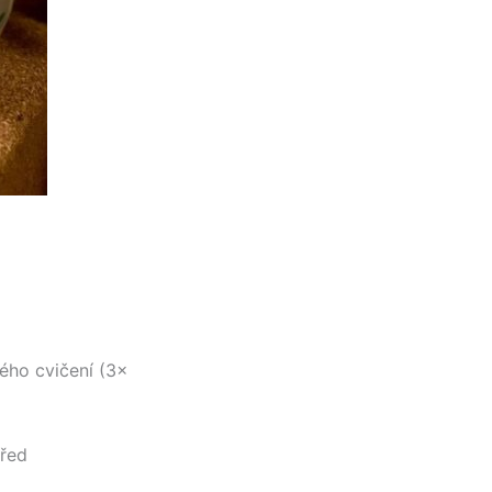
vého cvičení (3×
před