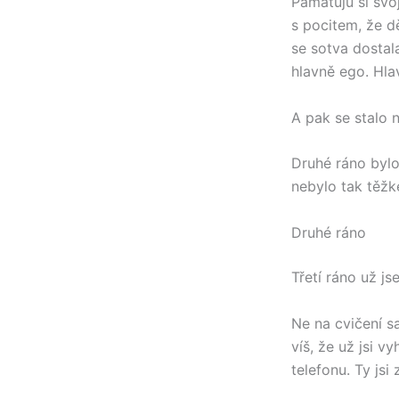
Pamatuju si svoj
s pocitem, že dě
se sotva dostal
hlavně ego. Hlav
A pak se stalo 
Druhé ráno bylo 
nebylo tak těžké
Druhé ráno
Třetí ráno už jse
Ne na cvičení s
víš, že už jsi v
telefonu. Ty jsi