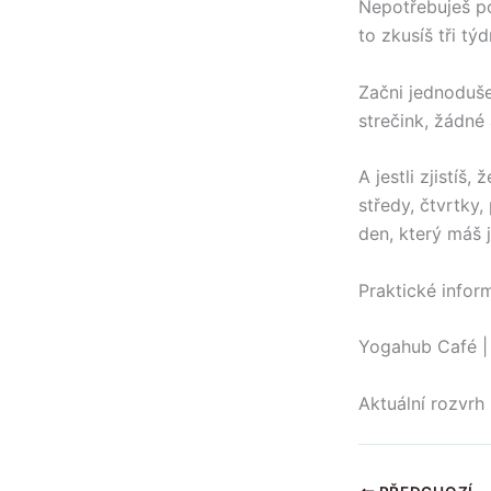
Nepotřebuješ pod
to zkusíš tři týd
Začni jednoduše
strečink, žádné 
A jestli zjistíš
středy, čtvrtky
den, který máš j
Praktické infor
Yogahub Café |
Aktuální rozvrh