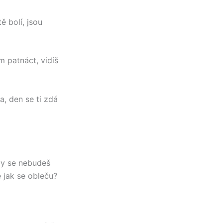
ě bolí, jsou
m patnáct, vidíš
a, den se ti zdá
dy se nebudeš
 jak se obleču?