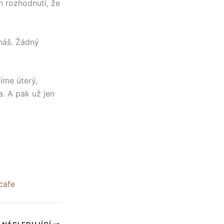
n rozhodnutí, že
náš. Žádný
íme úterý,
a. A pak už jen
cafe