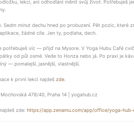
ložku, lekci, ani odhodlání měnit svůj život. Potřebuješ je
ny.
. Sedm minut dechu hned po probuzení. Pět pozic, které z
aplikace, žádné cíle. Jen ty, podlaha, dech.
, že potřebuješ víc — přijď na Mysore. V Yoga Hubu Café cvič
, pátky od půl osmé. Vede to Honza nebo já. Po praxi je káv
iný — pomalejší, jasnější, vlastnější.
mace k první lekci najdeš
zde
.
 Mochovská 478/40, Praha 14 | yogahub.cz
 najdeš zde:
https://app.zenamu.com/app/office/yoga-hub-